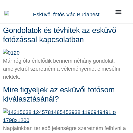
Kik vagy
Rólunk írták
Kérdések / Vá
Gondolatok és tévhitek az esküvő
fotózással kapcsolatban
Már rég óta érlelődik bennem néhány gondolat,
amelyekről szeretném a véleményemet elmesélni
nektek.
Mire figyeljek az esküvői fotósom
kiválasztásánál?
Napjainkban terjedő jelenségre szeretném felhívni a