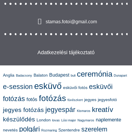
stamas.fotoi@gmail.com
Adatkezelési tájékoztató
ceremónia
Budapest
Anglia
Balaton
Badacsony
buli
Dunapart
esküvő
e-session
esküvői
esküvői fotós
fotózás
fotózás
fotós
jegyes
jegyesfotó
füvészkert
kreatív
jegyespár
jegyes fotózás
Kismaros
készülődés
naplemente
London
lovas
Lósi major
Nagymaros
polgári
szerelem
nevetés
Szentendre
Rozmaring