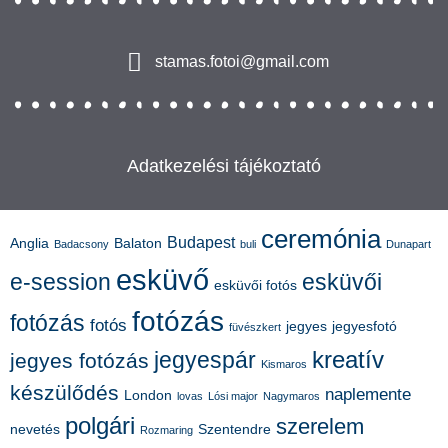
stamas.fotoi@gmail.com
Adatkezelési tájékoztató
ceremónia
Budapest
Anglia
Balaton
Badacsony
buli
Dunapart
esküvő
e-session
esküvői
esküvői fotós
fotózás
fotózás
fotós
jegyes
jegyesfotó
füvészkert
kreatív
jegyespár
jegyes fotózás
Kismaros
készülődés
naplemente
London
lovas
Lósi major
Nagymaros
polgári
szerelem
nevetés
Szentendre
Rozmaring