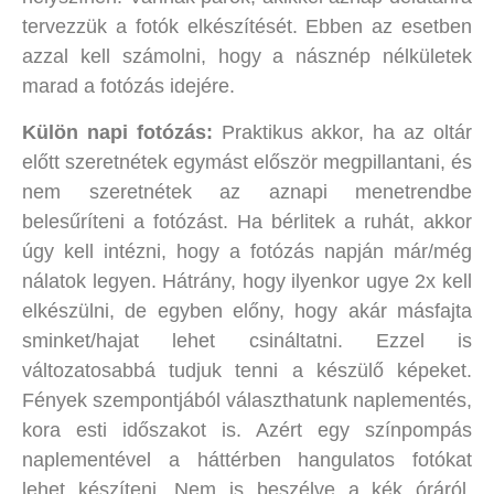
tervezzük a fotók elkészítését. Ebben az esetben
azzal kell számolni, hogy a násznép nélkületek
marad a fotózás idejére.
Külön napi fotózás:
Praktikus akkor, ha az oltár
előtt szeretnétek egymást először megpillantani, és
nem szeretnétek az aznapi menetrendbe
belesűríteni a fotózást. Ha bérlitek a ruhát, akkor
úgy kell intézni, hogy a fotózás napján már/még
nálatok legyen. Hátrány, hogy ilyenkor ugye 2x kell
elkészülni, de egyben előny, hogy akár másfajta
sminket/hajat lehet csináltatni. Ezzel is
változatosabbá tudjuk tenni a készülő képeket.
Fények szempontjából választhatunk naplementés,
kora esti időszakot is. Azért egy színpompás
naplementével a háttérben hangulatos fotókat
lehet készíteni. Nem is beszélve a kék óráról,