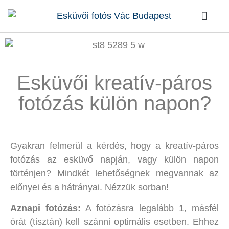
Kik vagy
Rólunk írták
Kérdések / Vá
Esküvői kreatív-páros
fotózás külön napon?
Gyakran felmerül a kérdés, hogy a kreatív-páros
fotózás az esküvő napján, vagy külön napon
történjen? Mindkét lehetőségnek megvannak az
előnyei és a hátrányai. Nézzük sorban!
Aznapi fotózás:
A fotózásra legalább 1, másfél
órát (tisztán) kell szánni optimális esetben. Ehhez