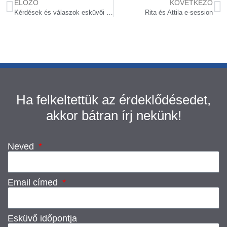
ELŐZŐ
KÖVETKEZŐ
Kérdések és válaszok esküvői fotózással kapcsolatban
Rita és Attila e-session
Ha felkeltettük az érdeklődésedet,
akkor bátran írj nekünk!
Neved
Email címed
Esküvő időpontja