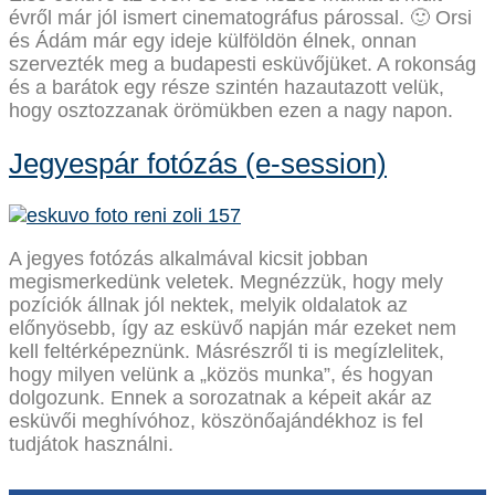
évről már jól ismert cinematográfus párossal. 🙂 Orsi
és Ádám már egy ideje külföldön élnek, onnan
szervezték meg a budapesti esküvőjüket. A rokonság
és a barátok egy része szintén hazautazott velük,
hogy osztozzanak örömükben ezen a nagy napon.
Jegyespár fotózás (e-session)
A jegyes fotózás alkalmával kicsit jobban
megismerkedünk veletek. Megnézzük, hogy mely
pozíciók állnak jól nektek, melyik oldalatok az
előnyösebb, így az esküvő napján már ezeket nem
kell feltérképeznünk. Másrészről ti is megízlelitek,
hogy milyen velünk a „közös munka”, és hogyan
dolgozunk. Ennek a sorozatnak a képeit akár az
esküvői meghívóhoz, köszönőajándékhoz is fel
tudjátok használni.