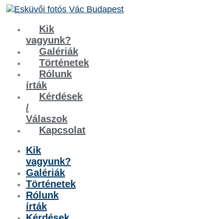
Kik
vagyunk?
Galériák
Történetek
Rólunk
írták
Kérdések
/
Válaszok
Kapcsolat
Kik
vagyunk?
Galériák
Történetek
Rólunk
írták
Kérdések