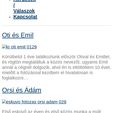
/
Válaszok
Kapcsolat
Oti és Emil
Körülbelül 1 éve találkoztunk először Otival és Emillel,
és rögtön megtaláltuk a közös nevezőt, ugyanis Emil
annál a cégnél dolgozik, ahol én is eltöltöttem 10 évet,
mielőtt a fotózással kezdtem el hivatalosan is
foglalkozni…
Orsi és Ádám
Első esküvő az éven és első közös munka a múlt