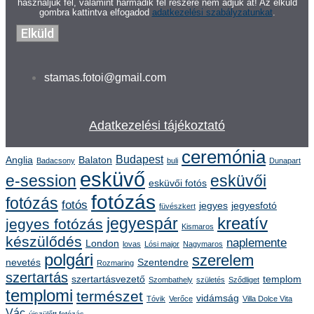
használjuk fel, valamint harmadik fél részére nem adjuk át! Az elküld
gombra kattintva elfogadod
adatkezelési szabályzatunkat
.
Elküld
stamas.fotoi@gmail.com
Adatkezelési tájékoztató
ceremónia
Budapest
Anglia
Balaton
Badacsony
buli
Dunapart
esküvő
e-session
esküvői
esküvői fotós
fotózás
fotózás
fotós
jegyes
jegyesfotó
füvészkert
kreatív
jegyespár
jegyes fotózás
Kismaros
készülődés
naplemente
London
lovas
Lósi major
Nagymaros
polgári
szerelem
nevetés
Szentendre
Rozmaring
szertartás
szertartásvezető
templom
Szombathely
születés
Sződliget
templomi
természet
vidámság
Tóvik
Verőce
Villa Dolce Vita
Vác