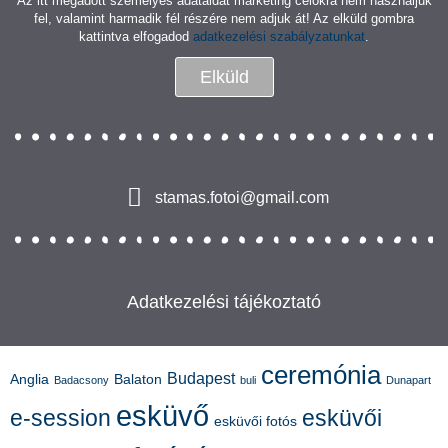
Az itt megadott személyes adataidat marketing célokra nem használjuk
fel, valamint harmadik fél részére nem adjuk át! Az elküld gombra
kattintva elfogadod
adatkezelési szabályzatunkat
.
Elküld
stamas.fotoi@gmail.com
Adatkezelési tájékoztató
ceremónia
Budapest
Anglia
Balaton
Badacsony
buli
Dunapart
esküvő
e-session
esküvői
esküvői fotós