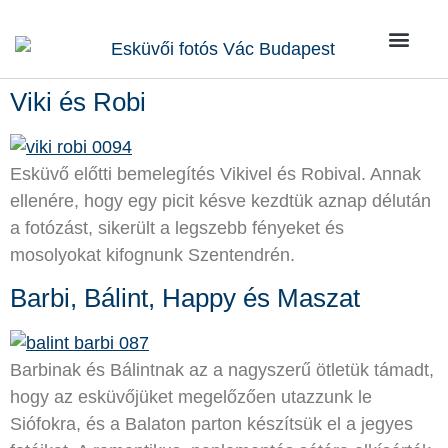
Kik vagy
Rólunk írták
Kérdések / Vá
Viki és Robi
Esküvő előtti bemelegítés Vikivel és Robival. Annak
ellenére, hogy egy picit késve kezdtük aznap délután
a fotózást, sikerült a legszebb fényeket és
mosolyokat kifognunk Szentendrén.
Barbi, Bálint, Happy és Maszat
Barbinak és Bálintnak az a nagyszerű ötletük támadt,
hogy az esküvőjüket megelőzően utazzunk le
Siófokra, és a Balaton parton készítsük el a jegyes