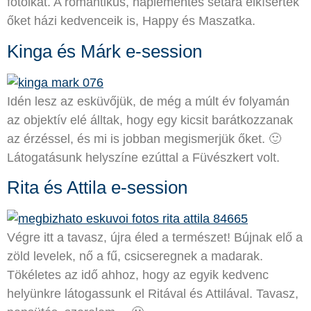
fotóikat. A romantikus, naplementés sétára elkísérték
őket házi kedvenceik is, Happy és Maszatka.
Kinga és Márk e-session
Idén lesz az esküvőjük, de még a múlt év folyamán
az objektív elé álltak, hogy egy kicsit barátkozzanak
az érzéssel, és mi is jobban megismerjük őket. 🙂
Látogatásunk helyszíne ezúttal a Füvészkert volt.
Rita és Attila e-session
Végre itt a tavasz, újra éled a természet! Bújnak elő a
zöld levelek, nő a fű, csicseregnek a madarak.
Tökéletes az idő ahhoz, hogy az egyik kedvenc
helyünkre látogassunk el Ritával és Attilával. Tavasz,