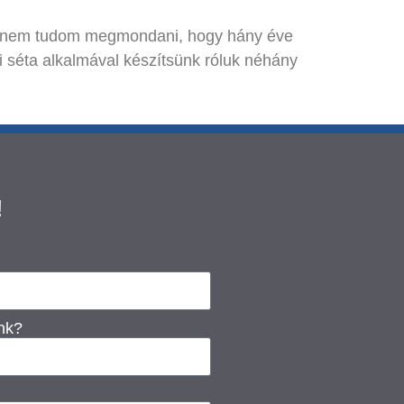
 de nem tudom megmondani, hogy hány éve
ei séta alkalmával készítsünk róluk néhány
!
unk?