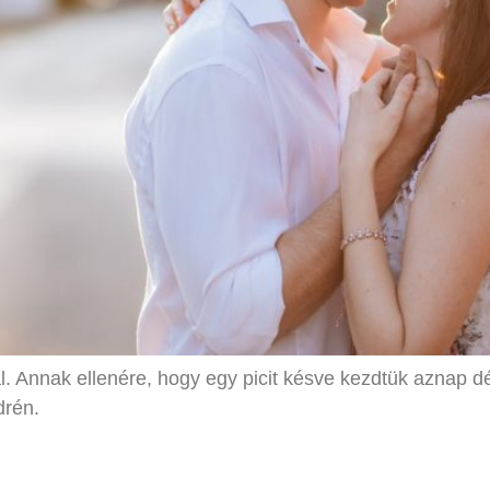
l. Annak ellenére, hogy egy picit késve kezdtük aznap dél
drén.