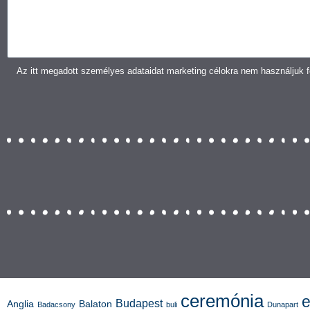
Az itt megadott személyes adataidat marketing célokra nem használjuk fe
ceremónia
e
Budapest
Anglia
Balaton
Badacsony
buli
Dunapart