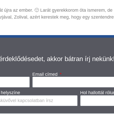
 lát újra az ember. 🙂 Larát gyerekkorom óta ismerem,
rjával, Zolival, azért kerestek meg, hogy egy szentendr
 érdeklődésedet, akkor bátran írj nekünk
Email címed
helyszíne
Hol hallottál ról