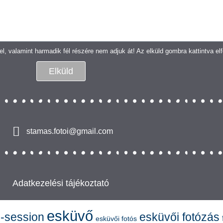
l, valamint harmadik fél részére nem adjuk át! Az elküld gombra kattintva e
Elküld
stamas.fotoi@gmail.com
Adatkezelési tájékoztató
esküvő
-session
esküvői fotózás
esküvői fotós