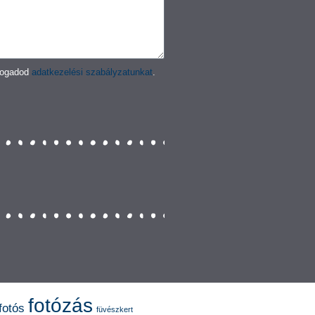
lfogadod
adatkezelési szabályzatunkat
.
fotózás
fotós
füvészkert