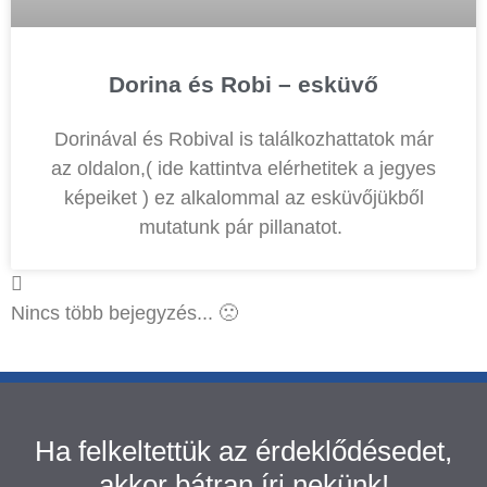
Dorina és Robi – esküvő
Dorinával és Robival is találkozhattatok már
az oldalon,( ide kattintva elérhetitek a jegyes
képeiket ) ez alkalommal az esküvőjükből
mutatunk pár pillanatot.
Nincs több bejegyzés... 🙁
Ha felkeltettük az érdeklődésedet,
akkor bátran írj nekünk!