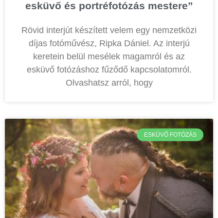
esküvő és portréfotózás mestere”
Rövid interjút készített velem egy nemzetközi
díjas fotóművész, Ripka Dániel. Az interjú
keretein belül mesélek magamról és az
esküvő fotózáshoz fűződő kapcsolatomról.
Olvashatsz arról, hogy
ESKÜVŐ FOTÓZÁS