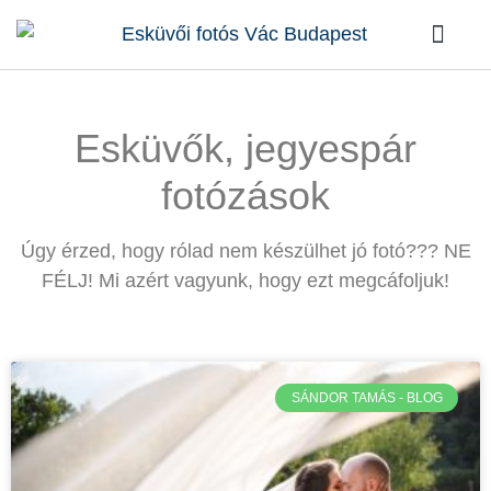
Kik vagy
Rólunk írták
Kérdések / Vá
Esküvők, jegyespár
fotózások
Úgy érzed, hogy rólad nem készülhet jó fotó??? NE
FÉLJ! Mi azért vagyunk, hogy ezt megcáfoljuk!
SÁNDOR TAMÁS - BLOG