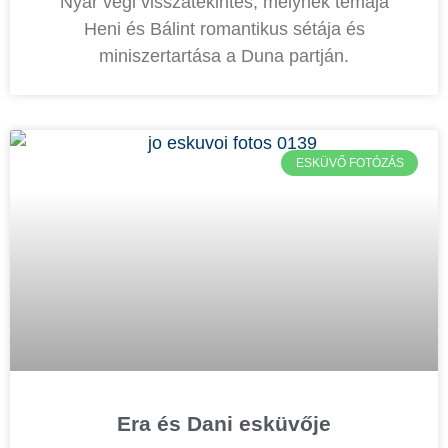
Nyár végi visszatekintés, melynek témája
Heni és Bálint romantikus sétája és
miniszertartása a Duna partján.
ESKÜVŐ FOTÓZÁS
Era és Dani esküvője