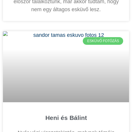
először találkoztunk, már akkor tudtam, hogy
nem egy áltagos esküvő lesz.
ESKÜVŐ FOTÓZÁS
Heni és Bálint