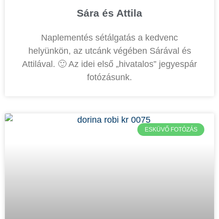
Sára és Attila
Naplementés sétálgatás a kedvenc
helyünkön, az utcánk végében Sárával és
Attilával. 🙂 Az idei első „hivatalos” jegyespár
fotózásunk.
ESKÜVŐ FOTÓZÁS