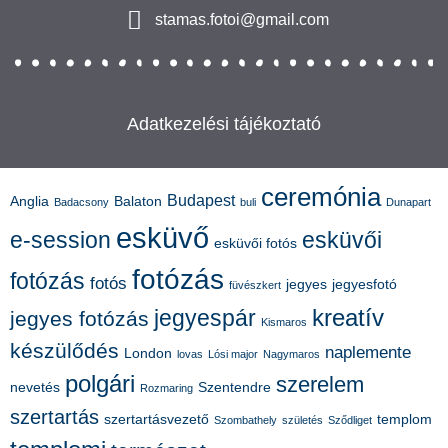
stamas.fotoi@gmail.com
Adatkezelési tájékoztató
ceremónia
Budapest
Anglia
Balaton
Badacsony
buli
Dunapart
esküvő
e-session
esküvői
esküvői fotós
fotózás
fotózás
fotós
jegyes
jegyesfotó
füvészkert
kreatív
jegyespár
jegyes fotózás
Kismaros
készülődés
naplemente
London
lovas
Lósi major
Nagymaros
polgári
szerelem
nevetés
Szentendre
Rozmaring
szertartás
szertartásvezető
templom
Szombathely
születés
Sződliget