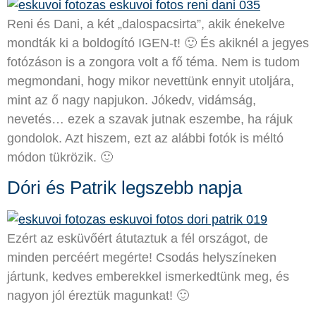
Reni és Dani, a két „dalospacsirta”, akik énekelve
mondták ki a boldogító IGEN-t! 🙂 És akiknél a jegyes
fotózáson is a zongora volt a fő téma. Nem is tudom
megmondani, hogy mikor nevettünk ennyit utoljára,
mint az ő nagy napjukon. Jókedv, vidámság,
nevetés… ezek a szavak jutnak eszembe, ha rájuk
gondolok. Azt hiszem, ezt az alábbi fotók is méltó
módon tükrözik. 🙂
Dóri és Patrik legszebb napja
Ezért az esküvőért átutaztuk a fél országot, de
minden percéért megérte! Csodás helyszíneken
jártunk, kedves emberekkel ismerkedtünk meg, és
nagyon jól éreztük magunkat! 🙂