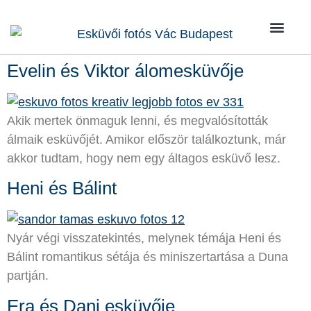
Kik vagy
Rólunk írták
Kérdések / Vá
Evelin és Viktor álomesküvője
Akik mertek önmaguk lenni, és megvalósították
álmaik esküvőjét. Amikor először találkoztunk, már
akkor tudtam, hogy nem egy áltagos esküvő lesz.
Heni és Bálint
Nyár végi visszatekintés, melynek témája Heni és
Bálint romantikus sétája és miniszertartása a Duna
partján.
Era és Dani esküvője