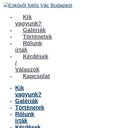
Kik
vagyunk?
Galériák
Történetek
Rólunk
írták
Kérdések
/
Válaszok
Kapcsolat
Kik
vagyunk?
Galériák
Történetek
Rólunk
írták
Kérdések