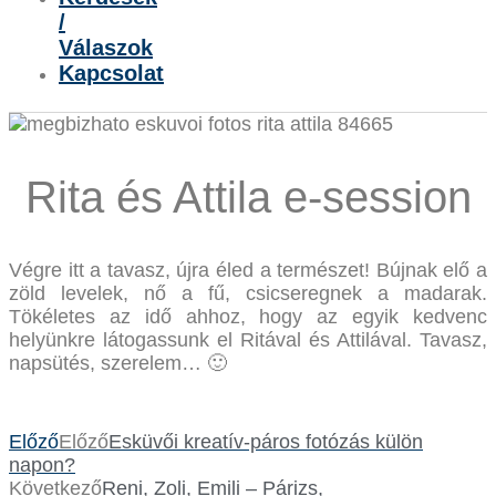
/
Válaszok
Kapcsolat
Rita és Attila e-session
Végre itt a tavasz, újra éled a természet! Bújnak elő a
zöld levelek, nő a fű, csicseregnek a madarak.
Tökéletes az idő ahhoz, hogy az egyik kedvenc
helyünkre látogassunk el Ritával és Attilával. Tavasz,
napsütés, szerelem… 🙂
Előző
Előző
Esküvői kreatív-páros fotózás külön
napon?
Következő
Reni, Zoli, Emili – Párizs,