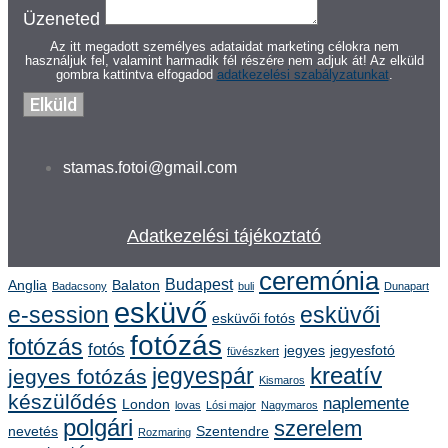
Üzeneted
Az itt megadott személyes adataidat marketing célokra nem
használjuk fel, valamint harmadik fél részére nem adjuk át! Az elküld
gombra kattintva elfogadod
adatkezelési szabályzatunkat
.
Elküld
stamas.fotoi@gmail.com
Adatkezelési tájékoztató
ceremónia
Budapest
Anglia
Balaton
Badacsony
buli
Dunapart
esküvő
e-session
esküvői
esküvői fotós
fotózás
fotózás
fotós
jegyes
jegyesfotó
füvészkert
kreatív
jegyespár
jegyes fotózás
Kismaros
készülődés
naplemente
London
lovas
Lósi major
Nagymaros
polgári
szerelem
nevetés
Szentendre
Rozmaring