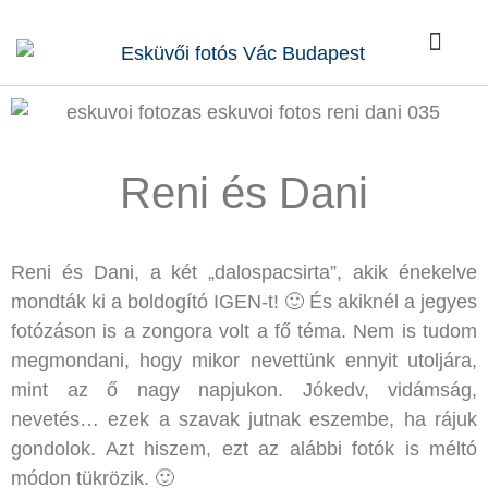
Kik vagy
Rólunk írták
Kérdések / Vá
Reni és Dani
Reni és Dani, a két „dalospacsirta”, akik énekelve
mondták ki a boldogító IGEN-t! 🙂 És akiknél a jegyes
fotózáson is a zongora volt a fő téma. Nem is tudom
megmondani, hogy mikor nevettünk ennyit utoljára,
mint az ő nagy napjukon. Jókedv, vidámság,
nevetés… ezek a szavak jutnak eszembe, ha rájuk
gondolok. Azt hiszem, ezt az alábbi fotók is méltó
módon tükrözik. 🙂