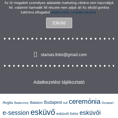
Az itt megadott személyes adataidat marketing célokra nem használjuk
fel, valamint harmadik fél részére nem adjuk át! Az elküld gombra
kattintva elfogadod
adatkezelési szabályzatunkat
.
Elküld
stamas.fotoi@gmail.com
Adatkezelési tájékoztató
ceremónia
Budapest
Anglia
Balaton
Badacsony
buli
Dunapart
esküvő
e-session
esküvői
esküvői fotós