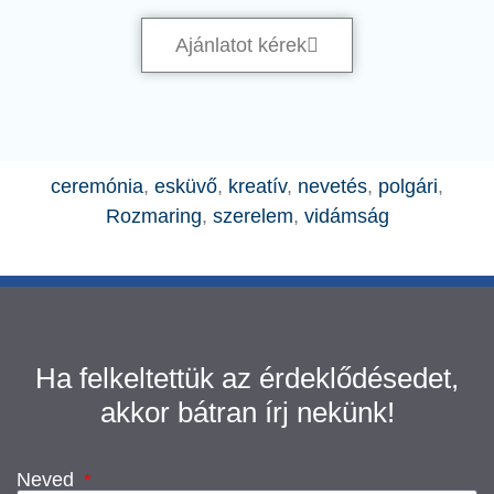
Ajánlatot kérek
ceremónia
,
esküvő
,
kreatív
,
nevetés
,
polgári
,
Rozmaring
,
szerelem
,
vidámság
Ha felkeltettük az érdeklődésedet,
akkor bátran írj nekünk!
Neved