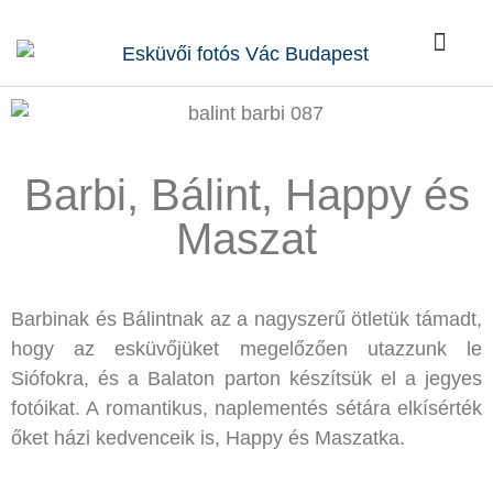
Kik vagy
Rólunk írták
Kérdések / Vá
Barbi, Bálint, Happy és
Maszat
Barbinak és Bálintnak az a nagyszerű ötletük támadt,
hogy az esküvőjüket megelőzően utazzunk le
Siófokra, és a Balaton parton készítsük el a jegyes
fotóikat. A romantikus, naplementés sétára elkísérték
őket házi kedvenceik is, Happy és Maszatka.