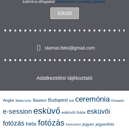
kattintva elfogadod
adatkezelési szabályzatunkat
.
Elküld
stamas.fotoi@gmail.com
Adatkezelési tájékoztató
ceremónia
Budapest
Anglia
Balaton
Badacsony
buli
Dunapart
esküvő
e-session
esküvői
esküvői fotós
fotózás
fotózás
fotós
jegyes
jegyesfotó
füvészkert