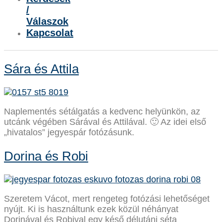
/
Válaszok
Kapcsolat
Sára és Attila
Naplementés sétálgatás a kedvenc helyünkön, az
utcánk végében Sárával és Attilával. 🙂 Az idei első
„hivatalos” jegyespár fotózásunk.
Dorina és Robi
Szeretem Vácot, mert rengeteg fotózási lehetőséget
nyújt. Ki is használtunk ezek közül néhányat
Dorinával és Robival egy késő délutáni séta