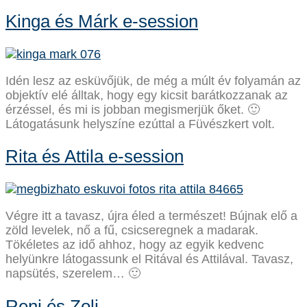
Kinga és Márk e-session
Idén lesz az esküvőjük, de még a múlt év folyamán az
objektív elé álltak, hogy egy kicsit barátkozzanak az
érzéssel, és mi is jobban megismerjük őket. 🙂
Látogatásunk helyszíne ezúttal a Füvészkert volt.
Rita és Attila e-session
Végre itt a tavasz, újra éled a természet! Bújnak elő a
zöld levelek, nő a fű, csicseregnek a madarak.
Tökéletes az idő ahhoz, hogy az egyik kedvenc
helyünkre látogassunk el Ritával és Attilával. Tavasz,
napsütés, szerelem… 🙂
Reni és Zoli