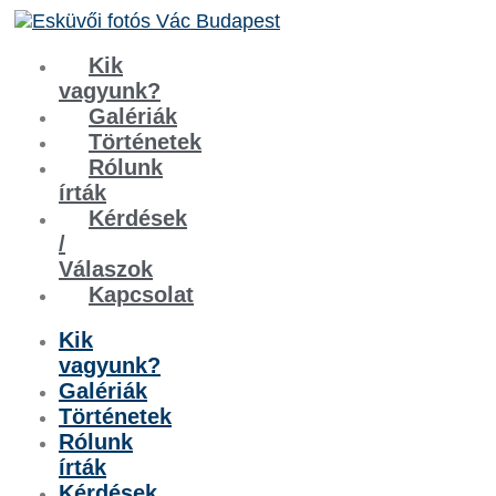
Kik
vagyunk?
Galériák
Történetek
Rólunk
írták
Kérdések
/
Válaszok
Kapcsolat
Kik
vagyunk?
Galériák
Történetek
Rólunk
írták
Kérdések