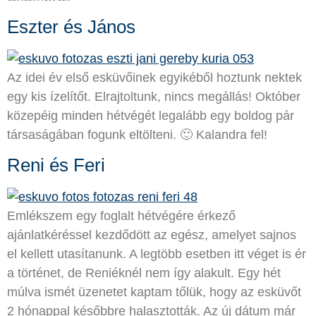
Eszter és János
Az idei év első esküvőinek egyikéből hoztunk nektek
egy kis ízelítőt. Elrajtoltunk, nincs megállás! Október
közepéig minden hétvégét legalább egy boldog pár
társaságában fogunk eltölteni. 🙂 Kalandra fel!
Reni és Feri
Emlékszem egy foglalt hétvégére érkező
ajánlatkéréssel kezdődött az egész, amelyet sajnos
el kellett utasítanunk. A legtöbb esetben itt véget is ér
a történet, de Reniéknél nem így alakult. Egy hét
múlva ismét üzenetet kaptam tőlük, hogy az esküvőt
2 hónappal későbbre halasztották. Az új dátum már