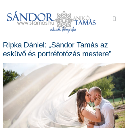
Kik vagy
Rólunk írták
Kérdések / Vá
Ripka Dániel: „Sándor Tamás az
esküvő és portréfotózás mestere”