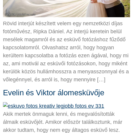
Rövid interjút készített velem egy nemzetközi díjas
fotóművész, Ripka Dániel. Az interjú keretein belül
mesélek magamról és az esküvő fotózáshoz fűződő
kapcsolatomról. Olvashatsz arról, hogy hogyan
kerültem kapcsolatba a fotózás ezen ágával, hogy mi
az, ami motivál az esküvői fotózásokon, hogy miként
kerülök közös hullámhosszra a menyasszonnyal és a
vőlegénnyel, és arról is, hogy mennyire […]
Evelin és Viktor álomesküvője
Akik mertek önmaguk lenni, és megvalósították
álmaik esküvőjét. Amikor először találkoztunk, már
akkor tudtam, hogy nem egy áltagos esküvő lesz.