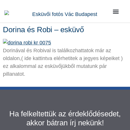
Kik vagy
Rólunk írták
Kérdések / Vá
Dorina és Robi – esküvő
Dorinával és Robival is találkozhattatok már az
oldalon,( ide kattintva elérhetitek a jegyes képeiket )
ez alkalommal az esküvőjükből mutatunk pár
pillanatot.
Ha felkeltettük az érdeklődésedet,
akkor bátran írj nekünk!