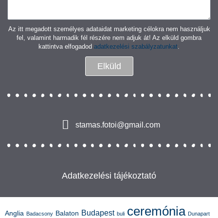
Az itt megadott személyes adataidat marketing célokra nem használjuk
fel, valamint harmadik fél részére nem adjuk át! Az elküld gombra
kattintva elfogadod
adatkezelési szabályzatunkat
.
Elküld
stamas.fotoi@gmail.com
Adatkezelési tájékoztató
ceremónia
Budapest
Anglia
Balaton
Badacsony
buli
Dunapart